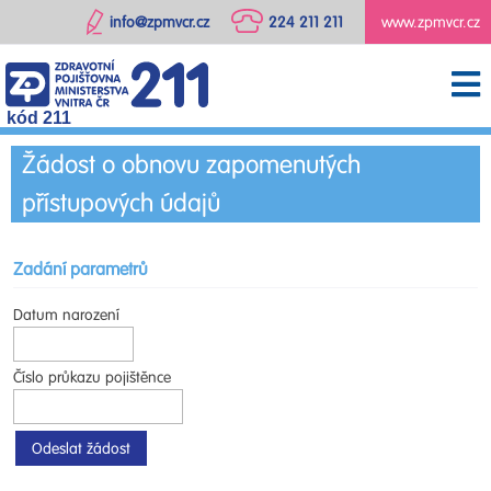
info@zpmvcr.cz
224 211 211
www.zpmvcr.cz
kód 211
Žádost o obnovu zapomenutých
přístupových údajů
Zadání parametrů
Datum narození
Číslo průkazu pojištěnce