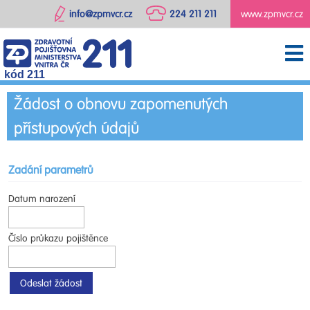
info@zpmvcr.cz
224 211 211
www.zpmvcr.cz
kód 211
Žádost o obnovu zapomenutých
přístupových údajů
Zadání parametrů
Datum narození
Číslo průkazu pojištěnce