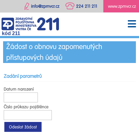
info@zpmvcr.cz
224 211 211
www.zpmvcr.cz
kód 211
Žádost o obnovu zapomenutých
přístupových údajů
Zadání parametrů
Datum narození
Číslo průkazu pojištěnce