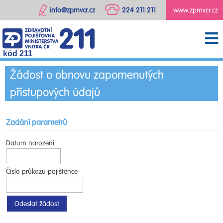
info@zpmvcr.cz
224 211 211
www.zpmvcr.cz
kód 211
Žádost o obnovu zapomenutých
přístupových údajů
Zadání parametrů
Datum narození
Číslo průkazu pojištěnce