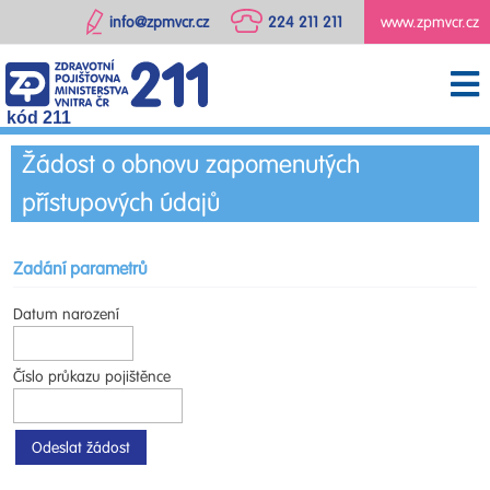
info@zpmvcr.cz
224 211 211
www.zpmvcr.cz
kód 211
Žádost o obnovu zapomenutých
přístupových údajů
Zadání parametrů
Datum narození
Číslo průkazu pojištěnce