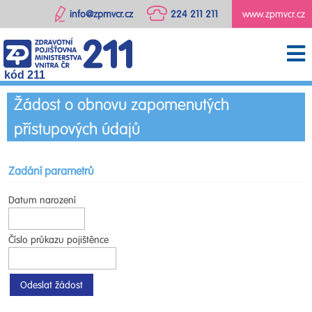
info@zpmvcr.cz
224 211 211
www.zpmvcr.cz
kód 211
Žádost o obnovu zapomenutých
přístupových údajů
Zadání parametrů
Datum narození
Číslo průkazu pojištěnce