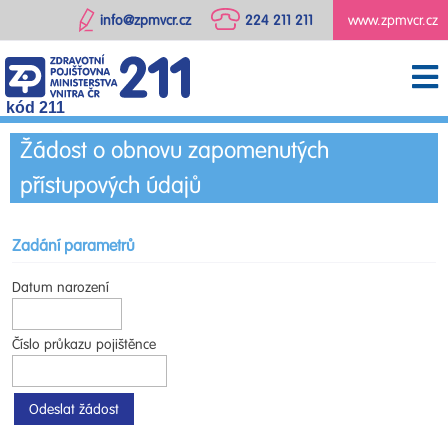
info@zpmvcr.cz
224 211 211
www.zpmvcr.cz
kód 211
Žádost o obnovu zapomenutých
přístupových údajů
Zadání parametrů
Datum narození
Číslo průkazu pojištěnce