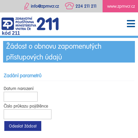
info@zpmvcr.cz
224 211 211
www.zpmvcr.cz
kód 211
Žádost o obnovu zapomenutých
přístupových údajů
Zadání parametrů
Datum narození
Číslo průkazu pojištěnce