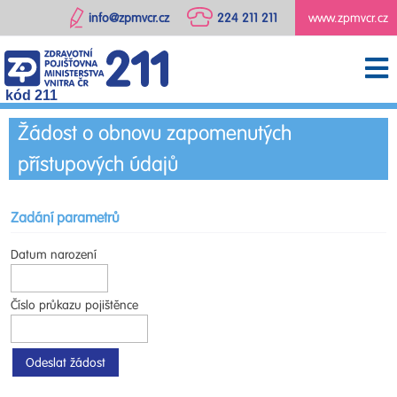
info@zpmvcr.cz
224 211 211
www.zpmvcr.cz
kód 211
Žádost o obnovu zapomenutých
přístupových údajů
Zadání parametrů
Datum narození
Číslo průkazu pojištěnce