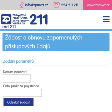
info@zpmvcr.cz
224 211 211
www.zpmvcr.cz
kód 211
Žádost o obnovu zapomenutých
přístupových údajů
Zadání parametrů
Datum narození
Číslo průkazu pojištěnce