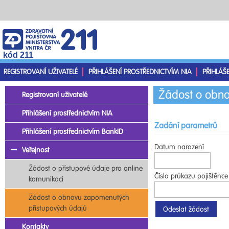
kód 211
REGISTROVANÍ UŽIVATELÉ
PŘIHLÁŠENÍ PROSTŘEDNICTVÍM NIA
PŘIHLÁŠ
Žádost o obno
Registrovaní uživatelé
Přihlášení prostřednictvím NIA
Zadání parametrů
Přihlášení prostřednictvím BankID
Datum narození
Veřejnost
Žádost o přístupové údaje pro online
Číslo průkazu pojištěnce
komunikaci
Žádost o obnovu zapomenutých
přístupových údajů
Kontakty