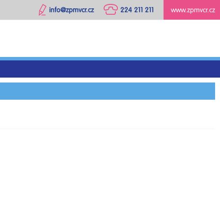
info@zpmvcr.cz
224 211 211
www.zpmvcr.cz