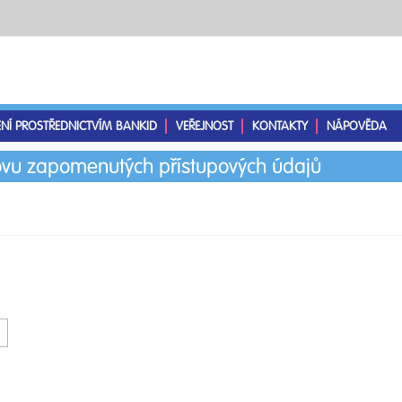
ENÍ PROSTŘEDNICTVÍM BANKID
VEŘEJNOST
KONTAKTY
NÁPOVĚDA
vu zapomenutých přístupových údajů