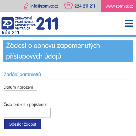
info@zpmvcr.cz
224 211 211
www.zpmvcr.cz
kód 211
Žádost o obnovu zapomenutých
přístupových údajů
Zadání parametrů
Datum narození
Číslo průkazu pojištěnce