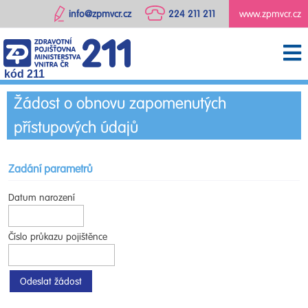
info@zpmvcr.cz
224 211 211
www.zpmvcr.cz
kód 211
Žádost o obnovu zapomenutých
přístupových údajů
Zadání parametrů
Datum narození
Číslo průkazu pojištěnce