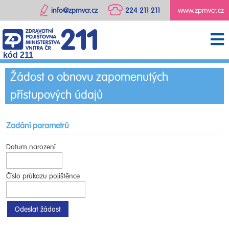
info@zpmvcr.cz
224 211 211
www.zpmvcr.cz
kód 211
Žádost o obnovu zapomenutých
přístupových údajů
Zadání parametrů
Datum narození
Číslo průkazu pojištěnce