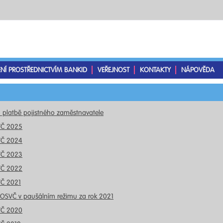
ENÍ PROSTŘEDNICTVÍM BANKID
VEŘEJNOST
KONTAKTY
NÁPOVĚDA
o platbě pojistného zaměstnavatele
VČ 2025
VČ 2024
VČ 2023
VČ 2022
VČ 2021
 OSVČ v paušálním režimu za rok 2021
VČ 2020