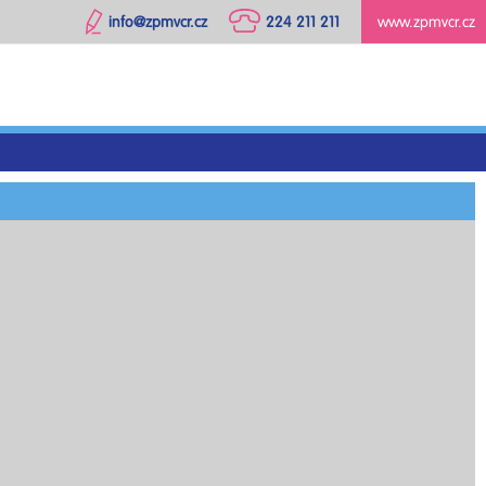
info@zpmvcr.cz
224 211 211
www.zpmvcr.cz