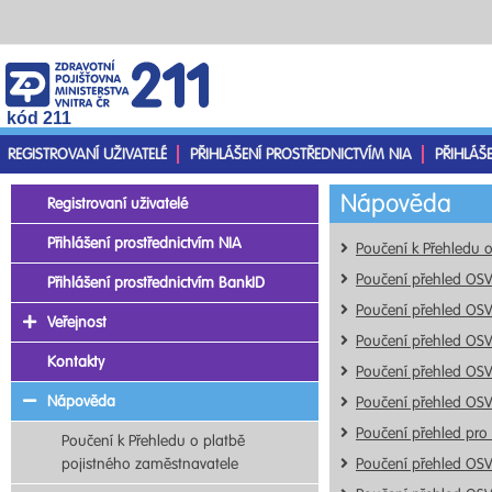
kód 211
REGISTROVANÍ UŽIVATELÉ
PŘIHLÁŠENÍ PROSTŘEDNICTVÍM NIA
PŘIHLÁŠ
Nápověda
Registrovaní uživatelé
Přihlášení prostřednictvím NIA
Poučení k Přehledu 
Poučení přehled OS
Přihlášení prostřednictvím BankID
Poučení přehled OS
Veřejnost
Poučení přehled OS
Kontakty
Poučení přehled OS
Nápověda
Poučení přehled OS
Poučení přehled pro
Poučení k Přehledu o platbě
pojistného zaměstnavatele
Poučení přehled OS