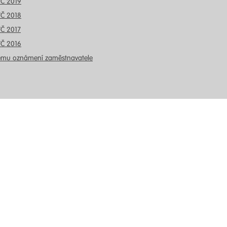
VČ 2019
VČ 2018
VČ 2017
VČ 2016
ému oznámení zaměstnavatele