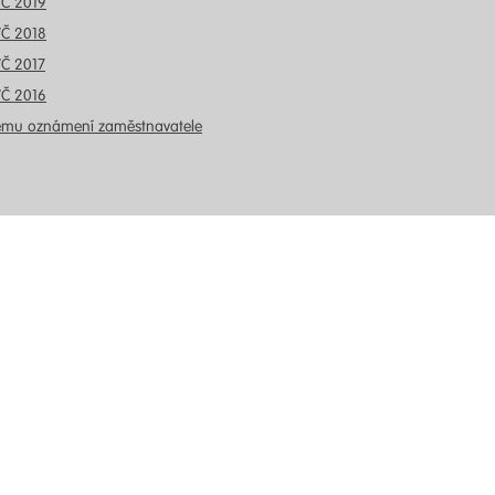
VČ 2019
VČ 2018
VČ 2017
VČ 2016
ému oznámení zaměstnavatele