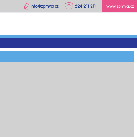
info@zpmvcr.cz
224 211 211
www.zpmvcr.cz