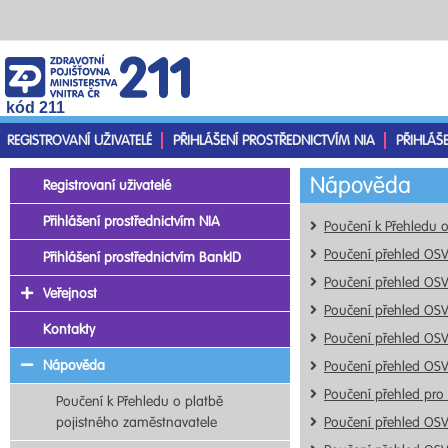
kód 211
REGISTROVANÍ UŽIVATELÉ
PŘIHLÁŠENÍ PROSTŘEDNICTVÍM NIA
PŘIHLÁŠ
Nápověda
Registrovaní uživatelé
Přihlášení prostřednictvím NIA
Poučení k Přehledu 
Poučení přehled OS
Přihlášení prostřednictvím BankID
Poučení přehled OS
Veřejnost
Poučení přehled OS
Kontakty
Poučení přehled OS
Nápověda
Poučení přehled OS
Poučení přehled pro
Poučení k Přehledu o platbě
pojistného zaměstnavatele
Poučení přehled OS