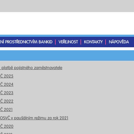
ENÍ PROSTŘEDNICTVÍM BANKID
VEŘEJNOST
KONTAKTY
NÁPOVĚDA
o platbě pojistného zaměstnavatele
VČ 2025
VČ 2024
VČ 2023
VČ 2022
VČ 2021
 OSVČ v paušálním režimu za rok 2021
VČ 2020