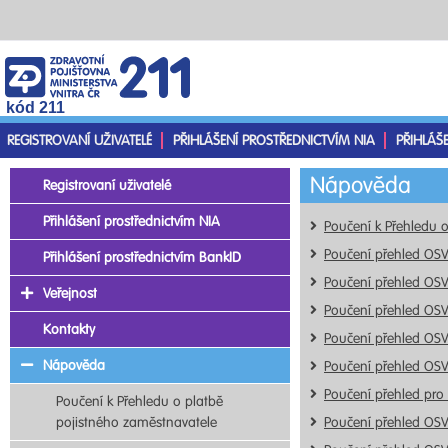
kód 211
REGISTROVANÍ UŽIVATELÉ
PŘIHLÁŠENÍ PROSTŘEDNICTVÍM NIA
PŘIHLÁŠ
Nápověda
Registrovaní uživatelé
Přihlášení prostřednictvím NIA
Poučení k Přehledu 
Poučení přehled OS
Přihlášení prostřednictvím BankID
Poučení přehled OS
Veřejnost
Poučení přehled OS
Kontakty
Poučení přehled OS
Nápověda
Poučení přehled OS
Poučení přehled pro
Poučení k Přehledu o platbě
pojistného zaměstnavatele
Poučení přehled OS