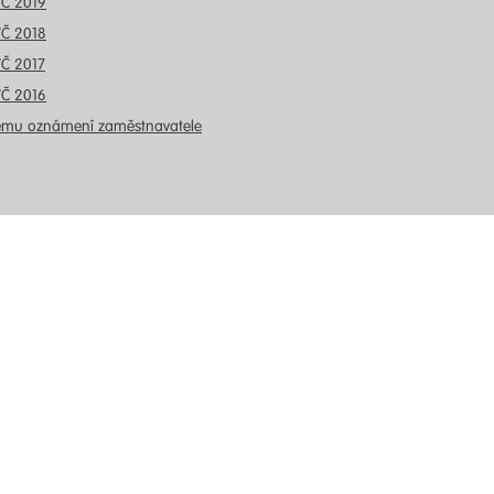
VČ 2019
VČ 2018
VČ 2017
VČ 2016
ému oznámení zaměstnavatele