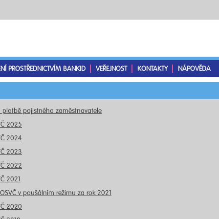
ENÍ PROSTŘEDNICTVÍM BANKID
VEŘEJNOST
KONTAKTY
NÁPOVĚDA
o platbě pojistného zaměstnavatele
VČ 2025
VČ 2024
VČ 2023
VČ 2022
VČ 2021
 OSVČ v paušálním režimu za rok 2021
VČ 2020