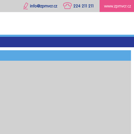
info@zpmvcr.cz
224 211 211
www.zpmvcr.cz