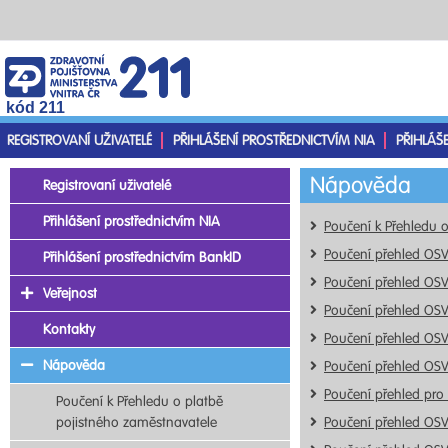
kód 211
REGISTROVANÍ UŽIVATELÉ
PŘIHLÁŠENÍ PROSTŘEDNICTVÍM NIA
PŘIHLÁŠ
Nápověda
Registrovaní uživatelé
Přihlášení prostřednictvím NIA
Poučení k Přehledu 
Poučení přehled OS
Přihlášení prostřednictvím BankID
Poučení přehled OS
Veřejnost
Poučení přehled OS
Kontakty
Poučení přehled OS
Nápověda
Poučení přehled OS
Poučení přehled pro
Poučení k Přehledu o platbě
pojistného zaměstnavatele
Poučení přehled OS