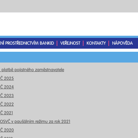
ENÍ PROSTŘEDNICTVÍM BANKID
VEŘEJNOST
KONTAKTY
NÁPOVĚDA
o platbě pojistného zaměstnavatele
VČ 2025
VČ 2024
VČ 2023
VČ 2022
VČ 2021
 OSVČ v paušálním režimu za rok 2021
VČ 2020