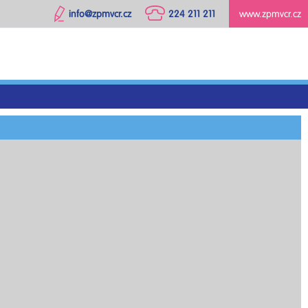
info@zpmvcr.cz
224 211 211
www.zpmvcr.cz