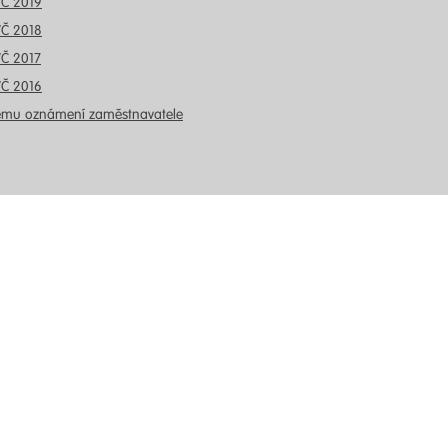
VČ 2019
VČ 2018
VČ 2017
VČ 2016
ému oznámení zaměstnavatele