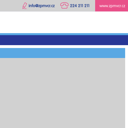
info@zpmvcr.cz
224 211 211
www.zpmvcr.cz