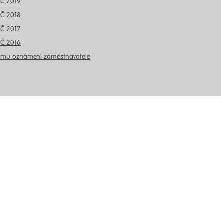
VČ 2019
VČ 2018
VČ 2017
VČ 2016
ému oznámení zaměstnavatele