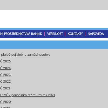
ENÍ PROSTŘEDNICTVÍM BANKID
VEŘEJNOST
KONTAKTY
NÁPOVĚDA
o platbě pojistného zaměstnavatele
VČ 2025
VČ 2024
VČ 2023
VČ 2022
VČ 2021
 OSVČ v paušálním režimu za rok 2021
VČ 2020