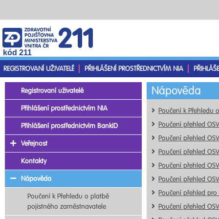
kód 211
REGISTROVANÍ UŽIVATELÉ
PŘIHLÁŠENÍ PROSTŘEDNICTVÍM NIA
PŘIHLÁŠ
Nápověda
Registrovaní uživatelé
Přihlášení prostřednictvím NIA
Poučení k Přehledu 
Poučení přehled OS
Přihlášení prostřednictvím BankID
Poučení přehled OS
Veřejnost
Poučení přehled OS
Kontakty
Poučení přehled OS
Nápověda
Poučení přehled OS
Poučení přehled pro
Poučení k Přehledu o platbě
pojistného zaměstnavatele
Poučení přehled OS