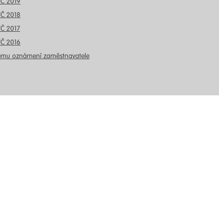
VČ 2019
VČ 2018
VČ 2017
VČ 2016
ému oznámení zaměstnavatele