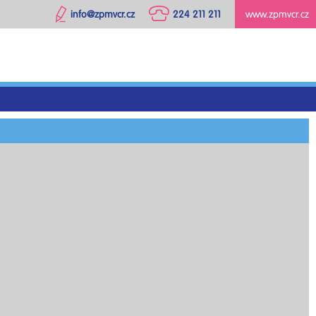
info@zpmvcr.cz
224 211 211
www.zpmvcr.cz