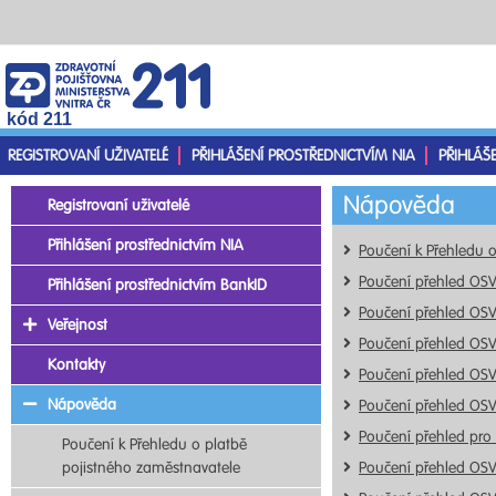
kód 211
REGISTROVANÍ UŽIVATELÉ
PŘIHLÁŠENÍ PROSTŘEDNICTVÍM NIA
PŘIHLÁŠ
Nápověda
Registrovaní uživatelé
Přihlášení prostřednictvím NIA
Poučení k Přehledu 
Poučení přehled OS
Přihlášení prostřednictvím BankID
Poučení přehled OS
Veřejnost
Poučení přehled OS
Kontakty
Poučení přehled OS
Nápověda
Poučení přehled OS
Poučení přehled pro
Poučení k Přehledu o platbě
pojistného zaměstnavatele
Poučení přehled OS