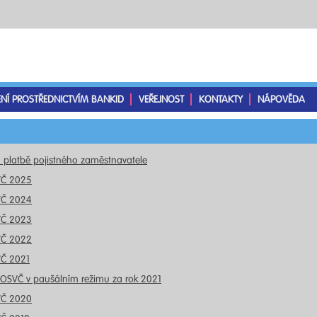
ENÍ PROSTŘEDNICTVÍM BANKID
VEŘEJNOST
KONTAKTY
NÁPOVĚDA
o platbě pojistného zaměstnavatele
VČ 2025
VČ 2024
VČ 2023
VČ 2022
VČ 2021
 OSVČ v paušálním režimu za rok 2021
VČ 2020