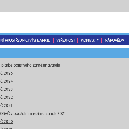
ENÍ PROSTŘEDNICTVÍM BANKID
VEŘEJNOST
KONTAKTY
NÁPOVĚDA
o platbě pojistného zaměstnavatele
VČ 2025
VČ 2024
VČ 2023
VČ 2022
VČ 2021
 OSVČ v paušálním režimu za rok 2021
VČ 2020