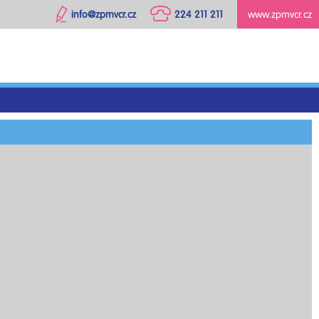
info@zpmvcr.cz
224 211 211
www.zpmvcr.cz