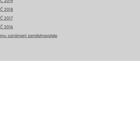
VČ 2019
VČ 2018
VČ 2017
VČ 2016
ému oznámení zaměstnavatele