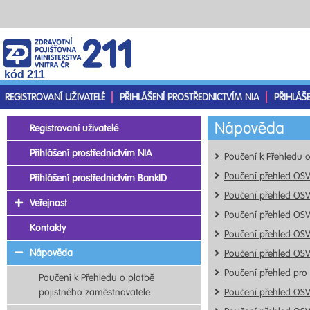
kód 211
REGISTROVANÍ UŽIVATELÉ
PŘIHLÁŠENÍ PROSTŘEDNICTVÍM NIA
PŘIHLÁŠ
Nápověda
Registrovaní uživatelé
Přihlášení prostřednictvím NIA
Poučení k Přehledu 
Poučení přehled OS
Přihlášení prostřednictvím BankID
Poučení přehled OS
Veřejnost
Poučení přehled OS
Kontakty
Poučení přehled OS
Nápověda
Poučení přehled OS
Poučení přehled pro
Poučení k Přehledu o platbě
pojistného zaměstnavatele
Poučení přehled OS