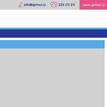
info@zpmvcr.cz
224 211 211
www.zpmvcr.cz