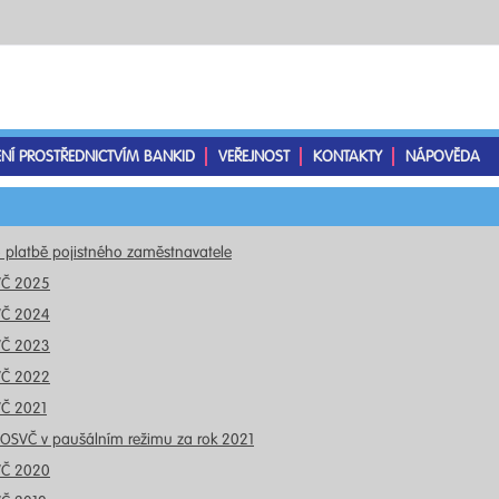
ENÍ PROSTŘEDNICTVÍM BANKID
VEŘEJNOST
KONTAKTY
NÁPOVĚDA
o platbě pojistného zaměstnavatele
VČ 2025
VČ 2024
VČ 2023
VČ 2022
VČ 2021
 OSVČ v paušálním režimu za rok 2021
VČ 2020