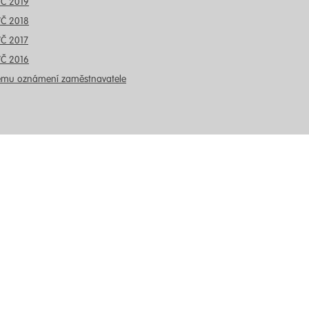
VČ 2019
VČ 2018
VČ 2017
VČ 2016
ému oznámení zaměstnavatele