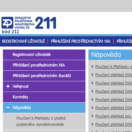
kód 211
REGISTROVANÍ UŽIVATELÉ
PŘIHLÁŠENÍ PROSTŘEDNICTVÍM NIA
PŘIHLÁŠ
Nápověda
Registrovaní uživatelé
Přihlášení prostřednictvím NIA
Poučení k Přehledu 
Poučení přehled OS
Přihlášení prostřednictvím BankID
Poučení přehled OS
Veřejnost
Poučení přehled OS
Kontakty
Poučení přehled OS
Nápověda
Poučení přehled OS
Poučení přehled pro
Poučení k Přehledu o platbě
pojistného zaměstnavatele
Poučení přehled OS