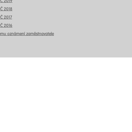
VČ 2019
VČ 2018
VČ 2017
VČ 2016
ému oznámení zaměstnavatele