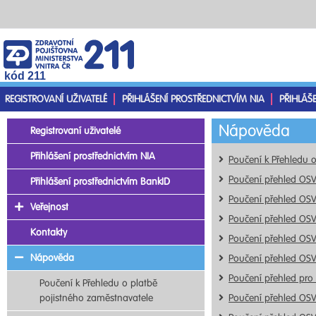
kód 211
REGISTROVANÍ UŽIVATELÉ
PŘIHLÁŠENÍ PROSTŘEDNICTVÍM NIA
PŘIHLÁŠ
Nápověda
Registrovaní uživatelé
Přihlášení prostřednictvím NIA
Poučení k Přehledu 
Poučení přehled OS
Přihlášení prostřednictvím BankID
Poučení přehled OS
Veřejnost
Poučení přehled OS
Kontakty
Poučení přehled OS
Nápověda
Poučení přehled OS
Poučení přehled pro
Poučení k Přehledu o platbě
pojistného zaměstnavatele
Poučení přehled OS