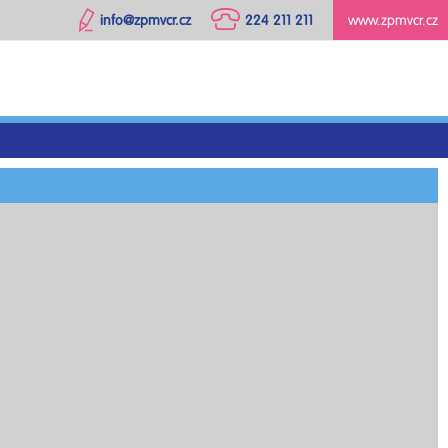
info@zpmvcr.cz
224 211 211
www.zpmvcr.cz