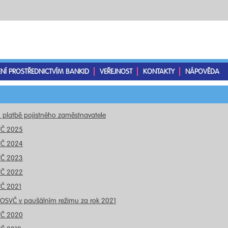
ENÍ PROSTŘEDNICTVÍM BANKID
VEŘEJNOST
KONTAKTY
NÁPOVĚDA
o platbě pojistného zaměstnavatele
VČ 2025
VČ 2024
VČ 2023
VČ 2022
VČ 2021
 OSVČ v paušálním režimu za rok 2021
VČ 2020