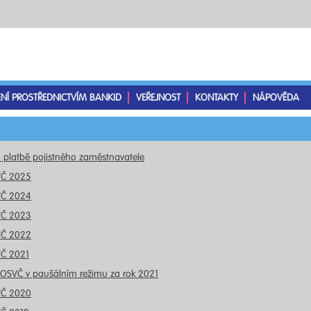
ENÍ PROSTŘEDNICTVÍM BANKID
VEŘEJNOST
KONTAKTY
NÁPOVĚDA
o platbě pojistného zaměstnavatele
VČ 2025
VČ 2024
VČ 2023
VČ 2022
VČ 2021
 OSVČ v paušálním režimu za rok 2021
VČ 2020