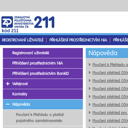
kód 211
REGISTROVANÍ UŽIVATELÉ
PŘIHLÁŠENÍ PROSTŘEDNICTVÍM NIA
PŘIHLÁŠ
Nápověda
Registrovaní uživatelé
Přihlášení prostřednictvím NIA
Poučení k Přehledu 
Poučení přehled OS
Přihlášení prostřednictvím BankID
Poučení přehled OS
Veřejnost
Poučení přehled OS
Kontakty
Poučení přehled OS
Nápověda
Poučení přehled OS
Poučení přehled pro
Poučení k Přehledu o platbě
pojistného zaměstnavatele
Poučení přehled OS