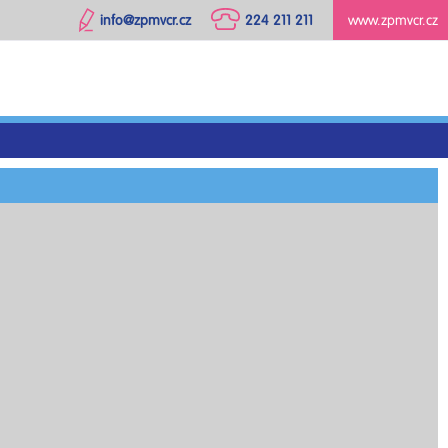
info@zpmvcr.cz
224 211 211
www.zpmvcr.cz