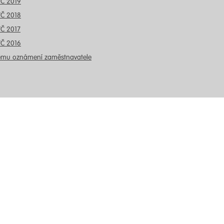
VČ 2019
VČ 2018
VČ 2017
VČ 2016
ému oznámení zaměstnavatele