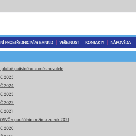
ENÍ PROSTŘEDNICTVÍM BANKID
VEŘEJNOST
KONTAKTY
NÁPOVĚDA
o platbě pojistného zaměstnavatele
VČ 2025
VČ 2024
VČ 2023
VČ 2022
VČ 2021
 OSVČ v paušálním režimu za rok 2021
VČ 2020