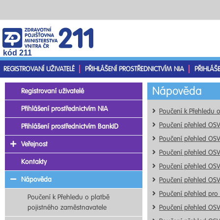
kód 211
REGISTROVANÍ UŽIVATELÉ
PŘIHLÁŠENÍ PROSTŘEDNICTVÍM NIA
PŘIHLÁŠ
Nápověda
Registrovaní uživatelé
Přihlášení prostřednictvím NIA
Poučení k Přehledu 
Poučení přehled OS
Přihlášení prostřednictvím BankID
Poučení přehled OS
Veřejnost
Poučení přehled OS
Kontakty
Poučení přehled OS
Nápověda
Poučení přehled OS
Poučení přehled pro
Poučení k Přehledu o platbě
pojistného zaměstnavatele
Poučení přehled OS