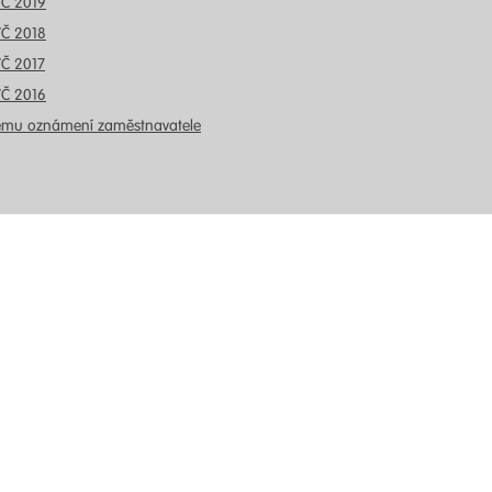
VČ 2019
VČ 2018
VČ 2017
VČ 2016
ému oznámení zaměstnavatele