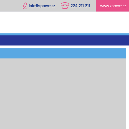
info@zpmvcr.cz
224 211 211
www.zpmvcr.cz