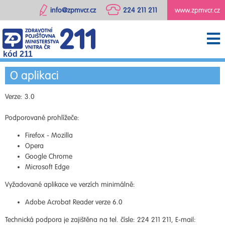
info@zpmvcr.cz
224 211 211
www.zpmvcr.cz
kód 211
O aplikaci
Verze: 3.0
Podporované prohlížeče:
Firefox - Mozilla
Opera
Google Chrome
Microsoft Edge
Vyžadované aplikace ve verzích minimálně:
Adobe Acrobat Reader verze 6.0
Technická podpora je zajištěna na tel. čísle: 224 211 211, E-mail: