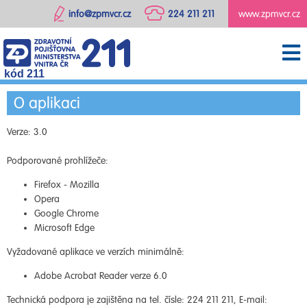
info@zpmvcr.cz
224 211 211
www.zpmvcr.cz
kód 211
O aplikaci
Verze: 3.0
Podporované prohlížeče:
Firefox - Mozilla
Opera
Google Chrome
Microsoft Edge
Vyžadované aplikace ve verzích minimálně:
Adobe Acrobat Reader verze 6.0
Technická podpora je zajištěna na tel. čísle: 224 211 211, E-mail: