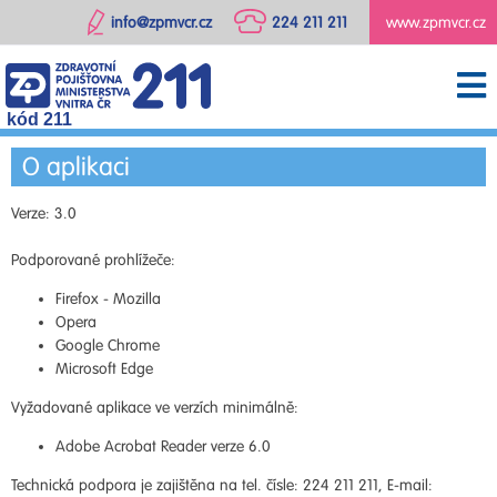
info@zpmvcr.cz
224 211 211
www.zpmvcr.cz
kód 211
O aplikaci
Verze: 3.0
Podporované prohlížeče:
Firefox - Mozilla
Opera
Google Chrome
Microsoft Edge
Vyžadované aplikace ve verzích minimálně:
Adobe Acrobat Reader verze 6.0
Technická podpora je zajištěna na tel. čísle: 224 211 211, E-mail: