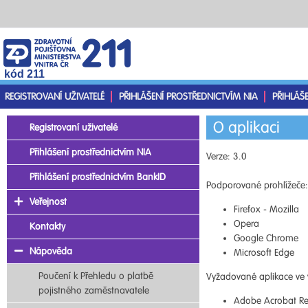
kód 211
REGISTROVANÍ UŽIVATELÉ
PŘIHLÁŠENÍ PROSTŘEDNICTVÍM NIA
PŘIHLÁŠ
O aplikaci
Registrovaní uživatelé
Přihlášení prostřednictvím NIA
Verze: 3.0
Přihlášení prostřednictvím BankID
Podporované prohlížeče:
Veřejnost
Firefox - Mozilla
Opera
Kontakty
Google Chrome
Nápověda
Microsoft Edge
Poučení k Přehledu o platbě
Vyžadované aplikace ve 
pojistného zaměstnavatele
Adobe Acrobat Re