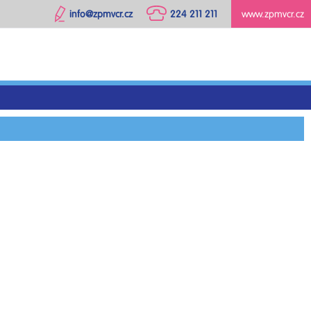
info@zpmvcr.cz
224 211 211
www.zpmvcr.cz