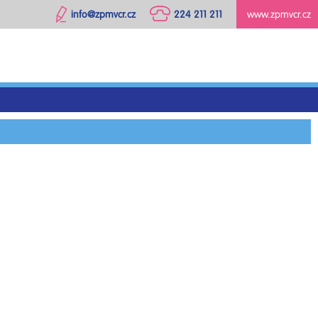
info@zpmvcr.cz
224 211 211
www.zpmvcr.cz