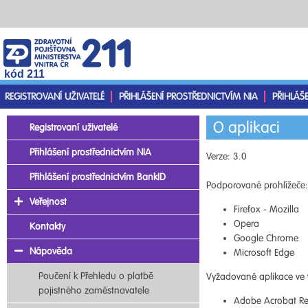
kód 211
REGISTROVANÍ UŽIVATELÉ
PŘIHLÁŠENÍ PROSTŘEDNICTVÍM NIA
PŘIHLÁŠ
O aplikaci
Registrovaní uživatelé
Přihlášení prostřednictvím NIA
Verze: 3.0
Přihlášení prostřednictvím BankID
Podporované prohlížeče:
Veřejnost
Firefox - Mozilla
Opera
Kontakty
Google Chrome
Nápověda
Microsoft Edge
Poučení k Přehledu o platbě
Vyžadované aplikace ve 
pojistného zaměstnavatele
Adobe Acrobat Re