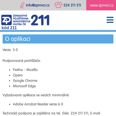
info@zpmvcr.cz
224 211 211
www.zpmvcr.cz
kód 211
O aplikaci
Verze: 3.0
Podporované prohlížeče:
Firefox - Mozilla
Opera
Google Chrome
Microsoft Edge
Vyžadované aplikace ve verzích minimálně:
Adobe Acrobat Reader verze 6.0
Technická podpora je zajištěna na tel. čísle: 224 211 211, E-mail: