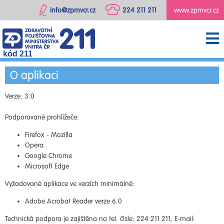
info@zpmvcr.cz
224 211 211
www.zpmvcr.cz
kód 211
O aplikaci
Verze: 3.0
Podporované prohlížeče:
Firefox - Mozilla
Opera
Google Chrome
Microsoft Edge
Vyžadované aplikace ve verzích minimálně:
Adobe Acrobat Reader verze 6.0
Technická podpora je zajištěna na tel. čísle: 224 211 211, E-mail: