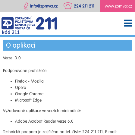
info@zpmvcr.cz
224 211 211
www.zpmvcr.cz
kód 211
O aplikaci
Verze: 3.0
Podporované prohlížeče:
Firefox - Mozilla
Opera
Google Chrome
Microsoft Edge
Vyžadované aplikace ve verzích minimálně:
Adobe Acrobat Reader verze 6.0
Technická podpora je zajištěna na tel. čísle: 224 211 211, E-mail: