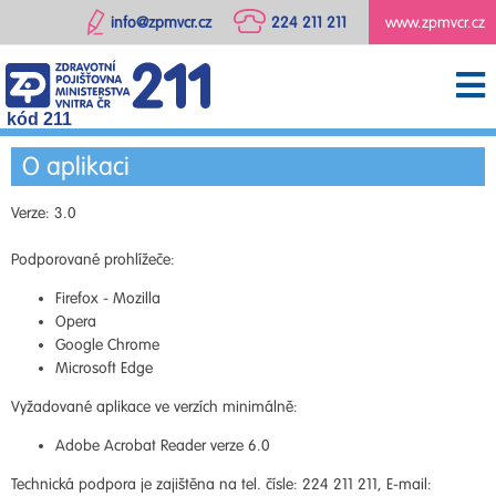
info@zpmvcr.cz
224 211 211
www.zpmvcr.cz
kód 211
O aplikaci
Verze: 3.0
Podporované prohlížeče:
Firefox - Mozilla
Opera
Google Chrome
Microsoft Edge
Vyžadované aplikace ve verzích minimálně:
Adobe Acrobat Reader verze 6.0
Technická podpora je zajištěna na tel. čísle: 224 211 211, E-mail: