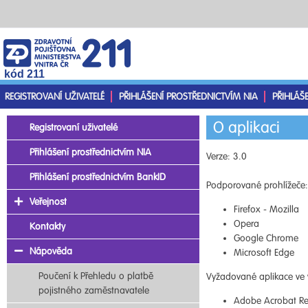
kód 211
REGISTROVANÍ UŽIVATELÉ
PŘIHLÁŠENÍ PROSTŘEDNICTVÍM NIA
PŘIHLÁŠ
O aplikaci
Registrovaní uživatelé
Přihlášení prostřednictvím NIA
Verze: 3.0
Přihlášení prostřednictvím BankID
Podporované prohlížeče:
Veřejnost
Firefox - Mozilla
Opera
Kontakty
Google Chrome
Nápověda
Microsoft Edge
Poučení k Přehledu o platbě
Vyžadované aplikace ve 
pojistného zaměstnavatele
Adobe Acrobat Re