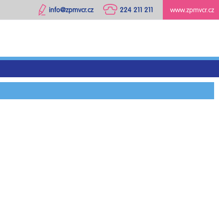
info@zpmvcr.cz
224 211 211
www.zpmvcr.cz