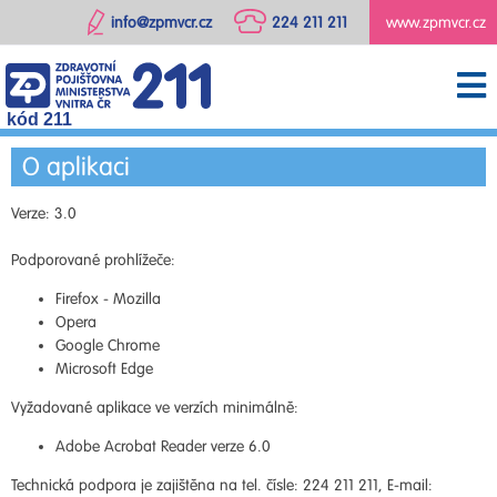
info@zpmvcr.cz
224 211 211
www.zpmvcr.cz
kód 211
O aplikaci
Verze: 3.0
Podporované prohlížeče:
Firefox - Mozilla
Opera
Google Chrome
Microsoft Edge
Vyžadované aplikace ve verzích minimálně:
Adobe Acrobat Reader verze 6.0
Technická podpora je zajištěna na tel. čísle: 224 211 211, E-mail: