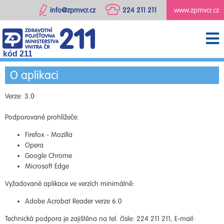
info@zpmvcr.cz
224 211 211
www.zpmvcr.cz
kód 211
O aplikaci
Verze: 3.0
Podporované prohlížeče:
Firefox - Mozilla
Opera
Google Chrome
Microsoft Edge
Vyžadované aplikace ve verzích minimálně:
Adobe Acrobat Reader verze 6.0
Technická podpora je zajištěna na tel. čísle: 224 211 211, E-mail: