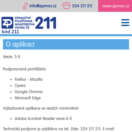
info@zpmvcr.cz
224 211 211
www.zpmvcr.cz
kód 211
O aplikaci
Verze: 3.0
Podporované prohlížeče:
Firefox - Mozilla
Opera
Google Chrome
Microsoft Edge
Vyžadované aplikace ve verzích minimálně:
Adobe Acrobat Reader verze 6.0
Technická podpora je zajištěna na tel. čísle: 224 211 211, E-mail: