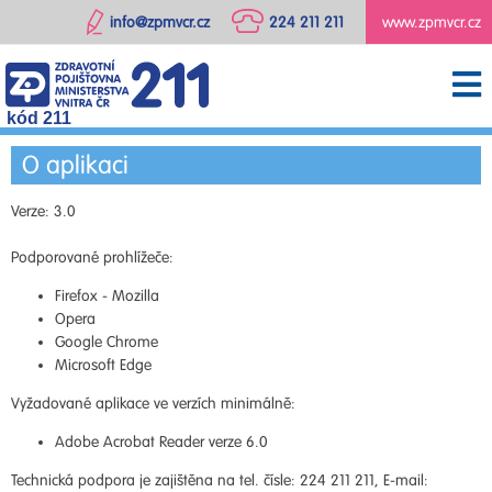
info@zpmvcr.cz
224 211 211
www.zpmvcr.cz
kód 211
O aplikaci
Verze: 3.0
Podporované prohlížeče:
Firefox - Mozilla
Opera
Google Chrome
Microsoft Edge
Vyžadované aplikace ve verzích minimálně:
Adobe Acrobat Reader verze 6.0
Technická podpora je zajištěna na tel. čísle: 224 211 211, E-mail: