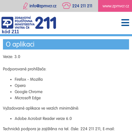
info@zpmvcr.cz
224 211 211
www.zpmvcr.cz
kód 211
O aplikaci
Verze: 3.0
Podporované prohlížeče:
Firefox - Mozilla
Opera
Google Chrome
Microsoft Edge
Vyžadované aplikace ve verzích minimálně:
Adobe Acrobat Reader verze 6.0
Technická podpora je zajištěna na tel. čísle: 224 211 211, E-mail: