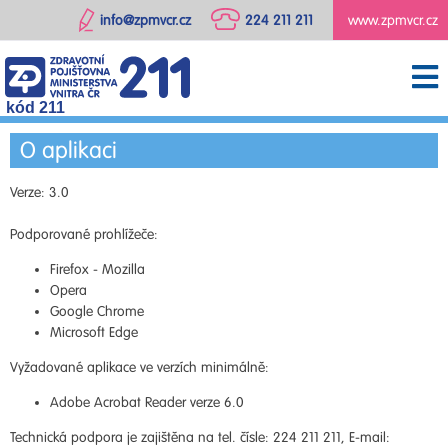
info@zpmvcr.cz
224 211 211
www.zpmvcr.cz
kód 211
O aplikaci
Verze: 3.0
Podporované prohlížeče:
Firefox - Mozilla
Opera
Google Chrome
Microsoft Edge
Vyžadované aplikace ve verzích minimálně:
Adobe Acrobat Reader verze 6.0
Technická podpora je zajištěna na tel. čísle: 224 211 211, E-mail: