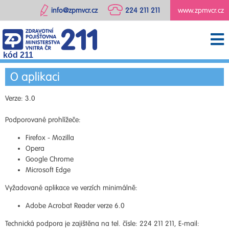
info@zpmvcr.cz
224 211 211
www.zpmvcr.cz
kód 211
O aplikaci
Verze: 3.0
Podporované prohlížeče:
Firefox - Mozilla
Opera
Google Chrome
Microsoft Edge
Vyžadované aplikace ve verzích minimálně:
Adobe Acrobat Reader verze 6.0
Technická podpora je zajištěna na tel. čísle: 224 211 211, E-mail: