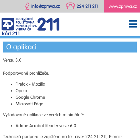
info@zpmvcr.cz
224 211 211
www.zpmvcr.cz
kód 211
O aplikaci
Verze: 3.0
Podporované prohlížeče:
Firefox - Mozilla
Opera
Google Chrome
Microsoft Edge
Vyžadované aplikace ve verzích minimálně:
Adobe Acrobat Reader verze 6.0
Technická podpora je zajištěna na tel. čísle: 224 211 211, E-mail: