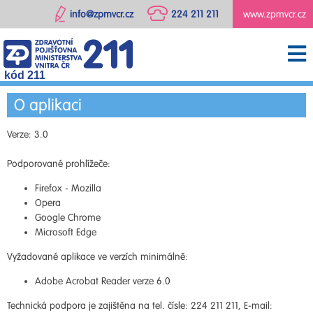
info@zpmvcr.cz
224 211 211
www.zpmvcr.cz
kód 211
O aplikaci
Verze: 3.0
Podporované prohlížeče:
Firefox - Mozilla
Opera
Google Chrome
Microsoft Edge
Vyžadované aplikace ve verzích minimálně:
Adobe Acrobat Reader verze 6.0
Technická podpora je zajištěna na tel. čísle: 224 211 211, E-mail: