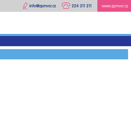
info@zpmvcr.cz
224 211 211
www.zpmvcr.cz