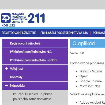
kód 211
REGISTROVANÍ UŽIVATELÉ
PŘIHLÁŠENÍ PROSTŘEDNICTVÍM NIA
PŘIHLÁŠ
O aplikaci
Registrovaní uživatelé
Přihlášení prostřednictvím NIA
Verze: 3.0
Přihlášení prostřednictvím BankID
Podporované prohlížeče:
Veřejnost
Firefox - Mozilla
Opera
Kontakty
Google Chrome
Nápověda
Microsoft Edge
Poučení k Přehledu o platbě
Vyžadované aplikace ve 
pojistného zaměstnavatele
Adobe Acrobat Re