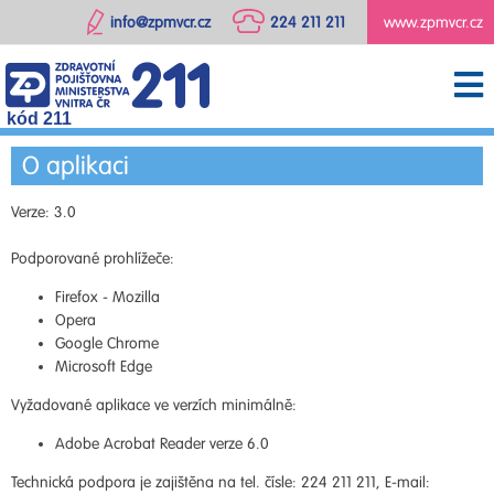
info@zpmvcr.cz
224 211 211
www.zpmvcr.cz
kód 211
O aplikaci
Verze: 3.0
Podporované prohlížeče:
Firefox - Mozilla
Opera
Google Chrome
Microsoft Edge
Vyžadované aplikace ve verzích minimálně:
Adobe Acrobat Reader verze 6.0
Technická podpora je zajištěna na tel. čísle: 224 211 211, E-mail: