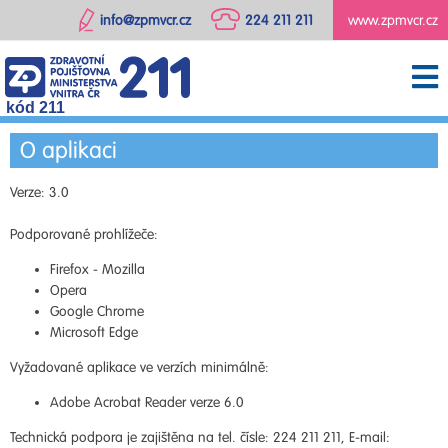
info@zpmvcr.cz
224 211 211
www.zpmvcr.cz
kód 211
O aplikaci
Verze: 3.0
Podporované prohlížeče:
Firefox - Mozilla
Opera
Google Chrome
Microsoft Edge
Vyžadované aplikace ve verzích minimálně:
Adobe Acrobat Reader verze 6.0
Technická podpora je zajištěna na tel. čísle: 224 211 211, E-mail: