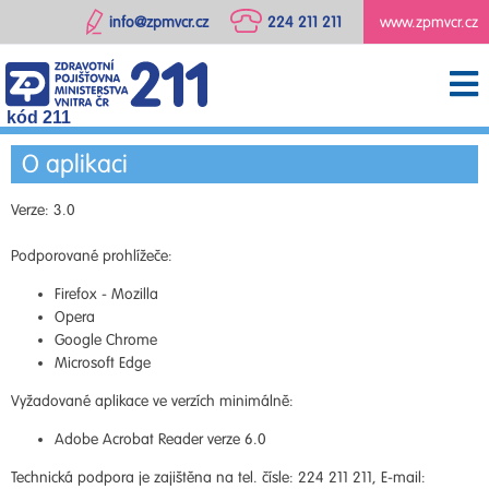
info@zpmvcr.cz
224 211 211
www.zpmvcr.cz
kód 211
O aplikaci
Verze: 3.0
Podporované prohlížeče:
Firefox - Mozilla
Opera
Google Chrome
Microsoft Edge
Vyžadované aplikace ve verzích minimálně:
Adobe Acrobat Reader verze 6.0
Technická podpora je zajištěna na tel. čísle: 224 211 211, E-mail: