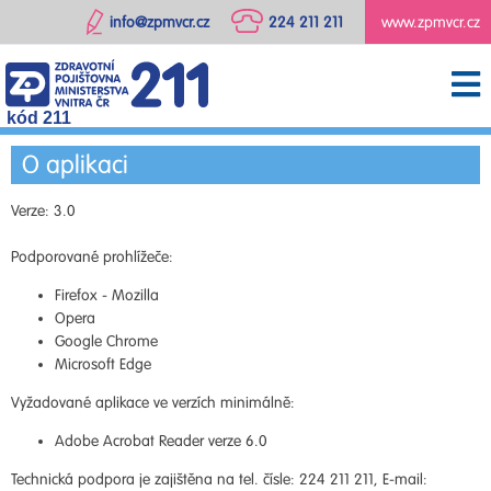
info@zpmvcr.cz
224 211 211
www.zpmvcr.cz
kód 211
O aplikaci
Verze: 3.0
Podporované prohlížeče:
Firefox - Mozilla
Opera
Google Chrome
Microsoft Edge
Vyžadované aplikace ve verzích minimálně:
Adobe Acrobat Reader verze 6.0
Technická podpora je zajištěna na tel. čísle: 224 211 211, E-mail: