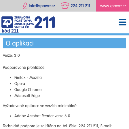
info@zpmvcr.cz
224 211 211
www.zpmvcr.cz
kód 211
O aplikaci
Verze: 3.0
Podporované prohlížeče:
Firefox - Mozilla
Opera
Google Chrome
Microsoft Edge
Vyžadované aplikace ve verzích minimálně:
Adobe Acrobat Reader verze 6.0
Technická podpora je zajištěna na tel. čísle: 224 211 211, E-mail: